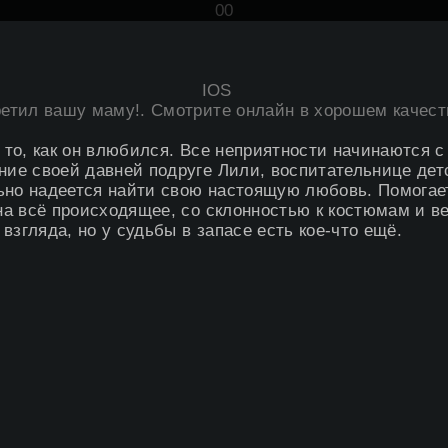
0
0
IOS
третил вашу маму
!. Смотрите онлайн в хорошем качеств
 то, как он влюбился. Все неприятности начинаются с
ние своей давней подруге Лили, воспитательнице детс
ьно надеется найти свою настоящую любовь. Помогает
 на всё происходящее, со склонностью к костюмам и 
 взгляда, но у судьбы в запасе есть кое-что ещё.