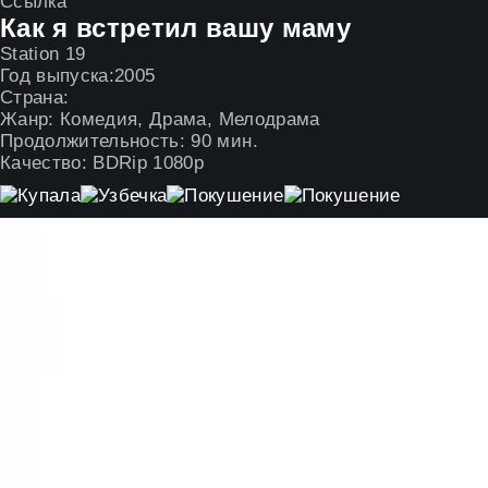
Ссылка
Как я встретил вашу маму
Station 19
Год выпуска:
2005
Страна:
Жанр:
Комедия
,
Драма
,
Мелодрама
Продолжительность:
90 мин.
Качество:
BDRip 1080p