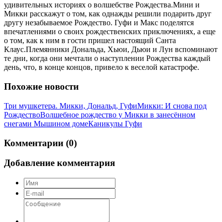
удивительных историях о волшебстве Рождества.Мини и
Микки расскажут о том, как однажды решили подарить друг
другу незабываемое Рождество. Гуфи и Макс поделятся
впечатлениями о своих рождественских приключениях, а еще
о том, как к ним в гости пришел настоящий Санта
Клаус.Племянники Дональда, Хьюи, Дьюи и Лун вспоминают
те дни, когда они мечтали о наступлении Рождества каждый
день, что, в конце концов, привело к веселой катастрофе.
Похожие новости
Три мушкетера. Микки, Дональд, Гуфи
Микки: И снова под
Рождество
Волшебное рождество у Микки в занесённом
снегами Мышином доме
Каникулы Гуфи
Комментарии (0)
Добавление комментария