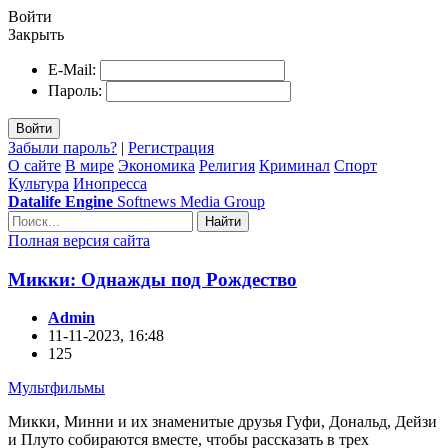
Войти
Закрыть
E-Mail:
Пароль:
Войти
Забыли пароль?
|
Регистрация
О сайте
В мире
Экономика
Религия
Криминал
Спорт
Культура
Инопресса
Datalife Engine
Softnews Media Group
Найти
Полная версия сайта
Микки: Однажды под Рождество
Admin
11-11-2023, 16:48
125
Мультфильмы
Микки, Минни и их знаменитые друзья Гуфи, Дональд, Дейзи
и Плуто собираются вместе, чтобы рассказать в трех