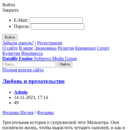
Войти
Закрыть
E-Mail:
Пароль:
Войти
Забыли пароль?
|
Регистрация
О сайте
В мире
Экономика
Религия
Криминал
Спорт
Культура
Инопресса
Datalife Engine
Softnews Media Group
Найти
Полная версия сайта
Любовь и предательство
Admin
14-11-2023, 17:14
49
Фильмы Индия
/
Фильмы
Трогательная история о супружеской чете Мальхотра. Они
посвятили жизнь, чтобы вырастить четырех сыновей, и как и