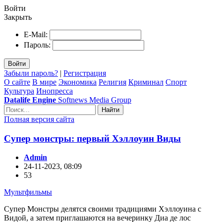
Войти
Закрыть
E-Mail:
Пароль:
Войти
Забыли пароль?
|
Регистрация
О сайте
В мире
Экономика
Религия
Криминал
Спорт
Культура
Инопресса
Datalife Engine
Softnews Media Group
Найти
Полная версия сайта
Супер монстры: первый Хэллоуин Виды
Admin
24-11-2023, 08:09
53
Мультфильмы
Супер Монстры делятся своими традициями Хэллоуина с
Видой, а затем приглашаются на вечеринку Диа де лос