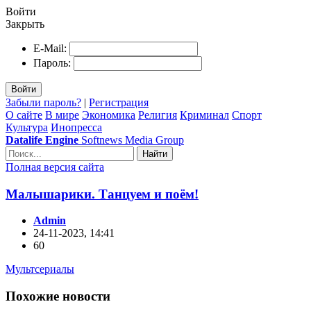
Войти
Закрыть
E-Mail:
Пароль:
Войти
Забыли пароль?
|
Регистрация
О сайте
В мире
Экономика
Религия
Криминал
Спорт
Культура
Инопресса
Datalife Engine
Softnews Media Group
Найти
Полная версия сайта
Малышарики. Танцуем и поём!
Admin
24-11-2023, 14:41
60
Мультсериалы
Похожие новости