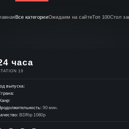
лавная
Все категории
Ожидаем на сайте
Топ 100
Стол за
24 часа
STATION 19
од выпуска:
Страна:
Жанр:
Продолжительность:
90 мин.
ачество:
BDRip 1080p