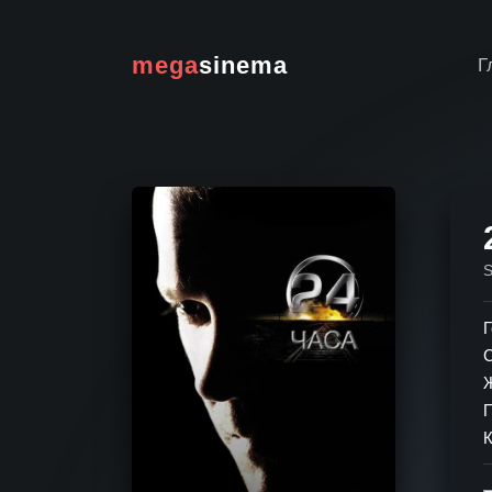
mega
sinema
Г
Г
К