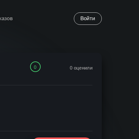
казов
Войти
0
0
оценили