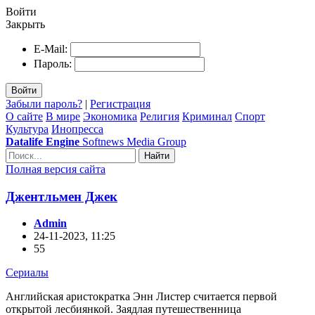
Войти
Закрыть
E-Mail:
Пароль:
Войти
Забыли пароль?
|
Регистрация
О сайте
В мире
Экономика
Религия
Криминал
Спорт
Культура
Инопресса
Datalife Engine
Softnews Media Group
Найти
Полная версия сайта
Джентльмен Джек
Admin
24-11-2023, 11:25
55
Сериалы
Английская аристократка Энн Листер считается первой
открытой лесбиянкой. Заядлая путешественница