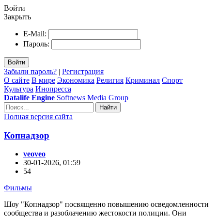
Войти
Закрыть
E-Mail:
Пароль:
Войти
Забыли пароль?
|
Регистрация
О сайте
В мире
Экономика
Религия
Криминал
Спорт
Культура
Инопресса
Datalife Engine
Softnews Media Group
Найти
Полная версия сайта
Копнадзор
veoveo
30-01-2026, 01:59
54
Фильмы
Шоу "Копнадзор" посвященно повышению осведомленности
сообщества и разоблачению жестокости полиции. Они