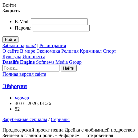
Войти
Закрыть
E-Mail:
Пароль:
Войти
Забыли пароль?
|
Регистрация
О сайте
В мире
Экономика
Религия
Криминал
Спорт
Культура
Инопресса
Datalife Engine
Softnews Media Group
Найти
Полная версия сайта
Эйфория
veoveo
30-01-2026, 01:26
52
Зарубежные сериалы
/
Сериалы
Продюсерский проект певца Дрейка с любимицей подростков
Зендеей в главной роли. «Эйфория» — откровенная