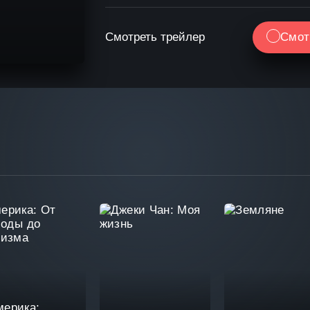
Смотреть трейлер
Смот
мерика: