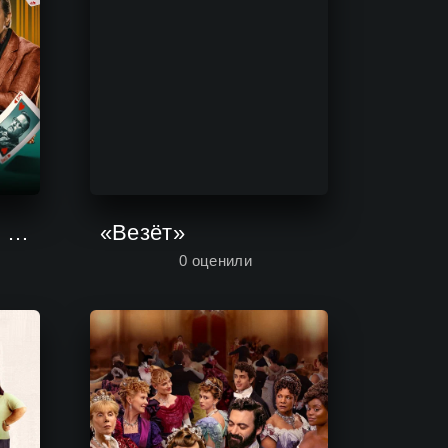
Убийства в одном здании
«Везёт»
0
оценили