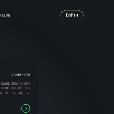
казов
Войти
0
оценили
мериканского
отивациях, его
е в качестве
 роли Джеймс
олько главным
меры, которая
0