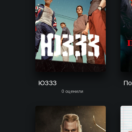
ЮЗЗЗ
По
0
оценили