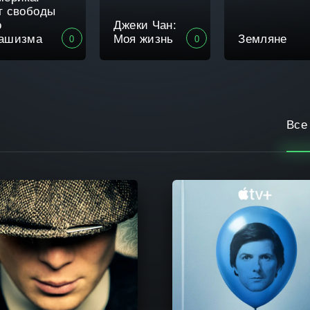
т свободы
о
Джеки Чан:
ашизма
Моя жизнь
Земляне
0
0
Все