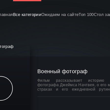
лавная
Все категории
Ожидаем на сайте
Топ 100
Стол за
Военный фотограф
Фильм рассказывает историю а
фотографа Джеймса Начтвея, о его м
страхах и его ежедневной рутин
военного фотографа. В главной
Нахтвей. Нахтвей является не т
героем, но и оператором миника
прикреплена к его фотоаппарату и