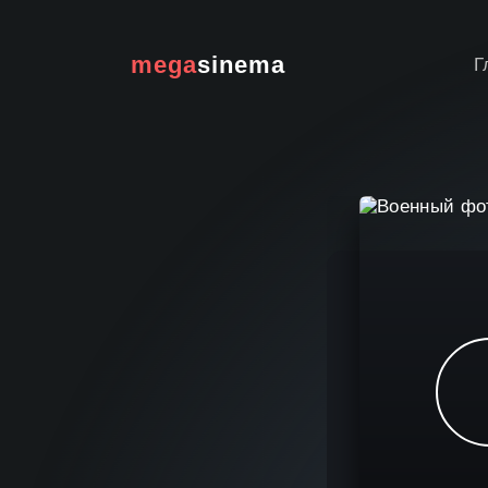
mega
sinema
Г