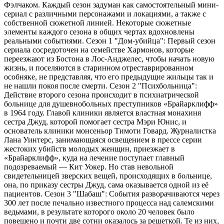
Фэлчаком. Каждый сезон задуман как самостоятельный мини-
сериал с различными персонажами и локациями, а также с
собственной сюжетной линией. Некоторые сюжетные
элементы каждого сезона в общих чертах вдохновлены
реальными событиями. Сезон 1 "Дом-убийца": Первый сезон
сериала сосредоточен на семействе Хармонов, которые
переезжают из Бостона в Лос-Анджелес, чтобы начать новую
жизнь, и поселяются в старинном отреставрированном
особняке, не представляя, что его предыдущие жильцы так и
не нашли покоя после смерти. Сезон 2 "Психбольница":
Действие второго сезона происходит в психиатрической
больнице для душевнобольных преступников «Брайарклифф»
в 1964 году. Главой клиники является властная монахиня
сестра Джуд, которой помогает сестра Мэри Юнис, и
основатель клиники монсеньор Тимоти Говард. Журналистка
Лана Уинтерс, занимающаяся освещением в прессе серии
жестоких убийств молодых женщин, приезжает в
«Брайарклифф», куда на лечение поступает главный
подозреваемый — Кит Уокер. Но став невольной
свидетельницей зверских вещей, происходящих в больнице,
она, по приказу сестры Джуд, сама оказывается одной из её
пациентов. Сезон 3 "Шабаш": События разворачиваются через
300 лет после печально известного процесса над салемскими
ведьмами, в результате которого около 20 человек было
повешено и почти две сотни оказалось за решеткой. Те из них,