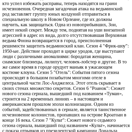
кто успел избежать расправы, теперь находятся на грани
исчезновения. Очередная загадочная атака на ведьминский
род заставляет группу юных колдуний отправиться в
специальную школу в Новом Орлеане, где их должны
научить, как защищаться. Одна из новоприбывших, Зои,
имеет некий секрет. Между тем, поднятая на уши внезапной
агрессией в адрес их вида, долго отсутствовавшая Верховная
ведьма Фиона возвращается в город, преисполненная
решимости защитить ведьминский клан. Сезон 4 "Фрик-шоу":
1950-ые. Действие проходит в цирке уродов, где выступают
люди с различными аномалиями: бородатая женщина,
сиамские близнецы, лилипут, человек-лобстер и другие. В то
же самое время в городе орудует маньяк в ужасающем
костюме клоуна. Сезон 5 "Отель": События пятого сезона
происходят в большом позабытом многими отеле в
центральной части Лос-Анджелеса. Этот отель скрывает в
своих стенах множество секретов. Сезон 6 "Роанок": Сюжет
нового сезона сериала, вышедший под названием «Туман»,
строится на 2 временных линиях – в настоящем и
американском прошлом эпохи колонизации. Одним из
событий, задействованных в сериале, является таинственное
исчезновение колонистов, пропавших на острове Кроатоан в
конце 16 века. Сезон 7 "Культ": Сюжет нового седьмого
сезона сериала, вышедший под названием «Культ», начинается
с показа отрывков из президентской кампании Дональда