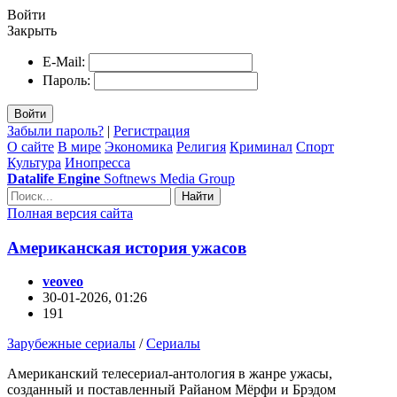
Войти
Закрыть
E-Mail:
Пароль:
Войти
Забыли пароль?
|
Регистрация
О сайте
В мире
Экономика
Религия
Криминал
Спорт
Культура
Инопресса
Datalife Engine
Softnews Media Group
Найти
Полная версия сайта
Американская история ужасов
veoveo
30-01-2026, 01:26
191
Зарубежные сериалы
/
Сериалы
Американский телесериал-антология в жанре ужасы,
созданный и поставленный Райаном Мёрфи и Брэдом