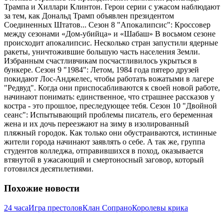
Трампа и Хиллари Клинтон. Герои серии с ужасом наблюдают
за тем, как Дональд Трамп объявлен президентом
Соединенных Штатов... Сезон 8 "Апокалипсис": Кроссовер
между сезонами «Дом-убийца» и «Шабаш» В восьмом сезоне
происходит апокалипсис. Несколько стран запустили ядерные
ракеты, уничтожившие большую часть населения Земли.
Избранным счастливчикам посчастливилось укрыться в
бункере. Сезон 9 "1984": Летом, 1984 года пятеро друзей
покидают Лос-Анджелес, чтобы работать вожатыми в лагере
"Редвуд". Когда они приспосабливаются к своей новой работе,
начинают понимать: единственное, что страшнее рассказов у
костра - это прошлое, преследующее тебя. Сезон 10 "Двойной
сеанс": Испытывающий проблемы писатель, его беременная
жена и их дочь переезжают на зиму в изолированный
пляжный городок. Как только они обустраиваются, истинные
жители города начинают заявлять о себе. А так же, группа
студентов колледжа, отправившихся в поход, оказывается
втянутой в ужасающий и смертоносный заговор, который
готовился десятилетиями.
Похожие новости
24 часа
Игра престолов
Клан Сопрано
Королевы крика