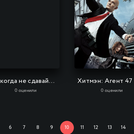
Никогда не сдавайся 2
Хитмэн: Агент 47
0
оценили
0
оценили
6
7
8
9
10
11
12
13
14