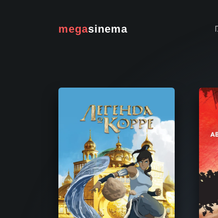
mega
sinema