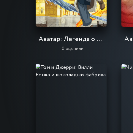
Аватар: Легенда о Корре
0
оценили