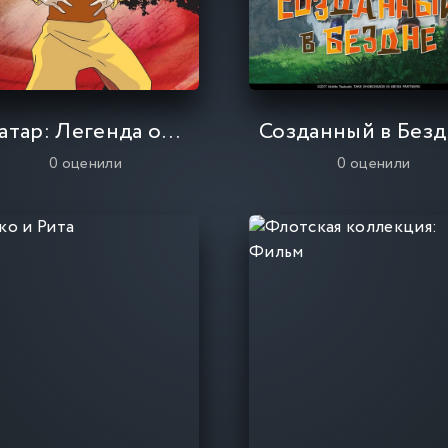
Аватар: Легенда об Аанге
Соз
0
оценили
0
оценили