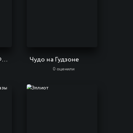
Люпен III: Ложь Фудзико Минэ
Чудо на Гудзоне
0
оценили