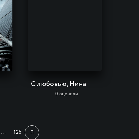
C любовью, Нина
0
оценили
...
126