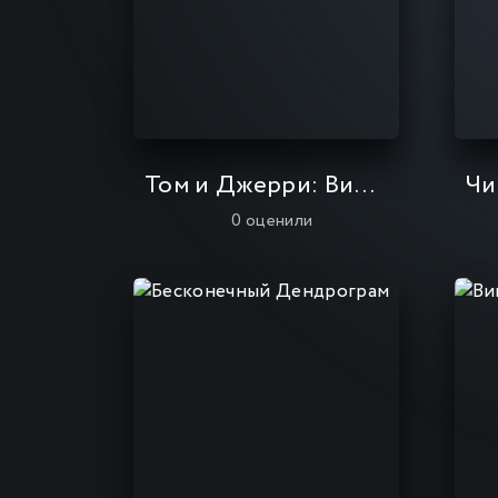
Том и Джерри: Вилли Вонка и шоколадная фабрика
Чи
0
оценили