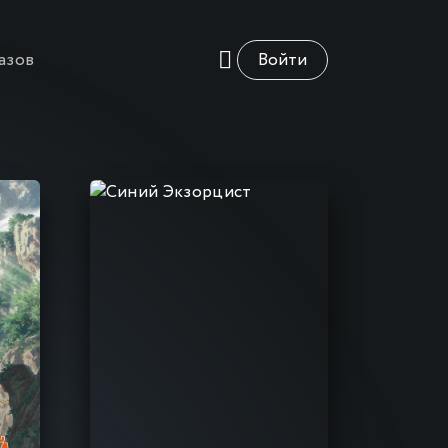
азов
Войти