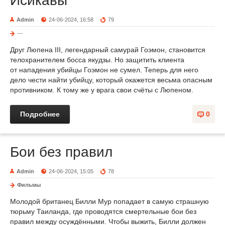
Исикавы
Admin
24-06-2024, 16:58
79
---
Друг Люпена III, легендарный самурай Гоэмон, становится
телохранителем босса якудзы. Но защитить клиента
от нападения убийцы Гоэмон не сумел. Теперь для него
дело чести найти убийцу, который окажется весьма опасным
противником. К тому же у врага свои счёты с Люпеном.
Подробнее
0
Бои без правил
Admin
24-06-2024, 15:05
78
Фильмы
Молодой британец Билли Мур попадает в самую страшную
тюрьму Таиланда, где проводятся смертельные бои без
правил между осуждёнными. Чтобы выжить, Билли должен