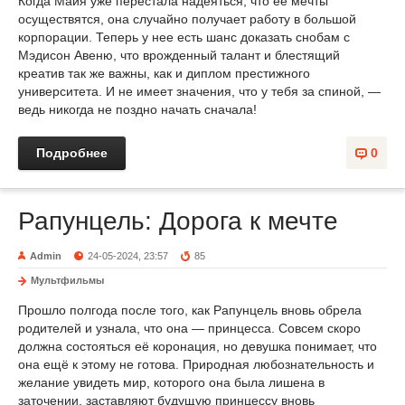
Когда Майя уже перестала надеяться, что ее мечты
осуществятся, она случайно получает работу в большой
корпорации. Теперь у нее есть шанс доказать снобам с
Мэдисон Авеню, что врожденный талант и блестящий
креатив так же важны, как и диплом престижного
университета. И не имеет значения, что у тебя за спиной, —
ведь никогда не поздно начать сначала!
Подробнее
0
Рапунцель: Дорога к мечте
Admin
24-05-2024, 23:57
85
Мультфильмы
Прошло полгода после того, как Рапунцель вновь обрела
родителей и узнала, что она — принцесса. Совсем скоро
должна состояться её коронация, но девушка понимает, что
она ещё к этому не готова. Природная любознательность и
желание увидеть мир, которого она была лишена в
заточении, заставляют будущую принцессу вновь