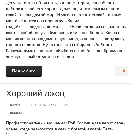
Девушка стала объяснять, что ищет героя, способного
победить злобного Короля Демонов, и тем самым спасти
какой-то-там другой мир. И уж больно этот «какой-то-там»
мир был похож на видеоигру. «Значит,
гляди!» — продолжала Аква, — «Если согласишься, можешь
взять с собой одну любую вещь или способность. Хочешь,
меч из хвоста неведомого чудовища, а хочешь — силу как у
горного великана. Ну так как, что выбираешь?» Долго
Кадзума думать не стал. «Выбираю тебя!» — сообразил он,
чем тут же выбил Богиню из колеи.
Подробнее
0
Хороший лжец
Admin
11-08-2024, 08:23
85
Фильмы
Профессиональный мошенник Рой Кортни едва верит своей
удаче, когда знакомится в сети с богатой вдовой Бетти