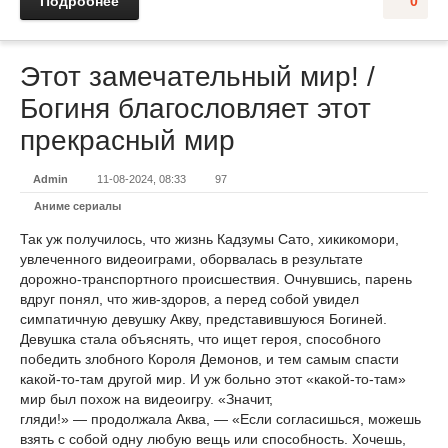
Подробнее
0
Этот замечательный мир! /
Богиня благословляет этот
прекрасный мир
Admin
11-08-2024, 08:33
97
Аниме сериалы
Так уж получилось, что жизнь Кадзумы Сато, хикикомори,
увлеченного видеоиграми, оборвалась в результате
дорожно-транспортного происшествия. Очнувшись, парень
вдруг понял, что жив-здоров, а перед собой увидел
симпатичную девушку Акву, представившуюся Богиней.
Девушка стала объяснять, что ищет героя, способного
победить злобного Короля Демонов, и тем самым спасти
какой-то-там другой мир. И уж больно этот «какой-то-там»
мир был похож на видеоигру. «Значит,
гляди!» — продолжала Аква, — «Если согласишься, можешь
взять с собой одну любую вещь или способность. Хочешь,