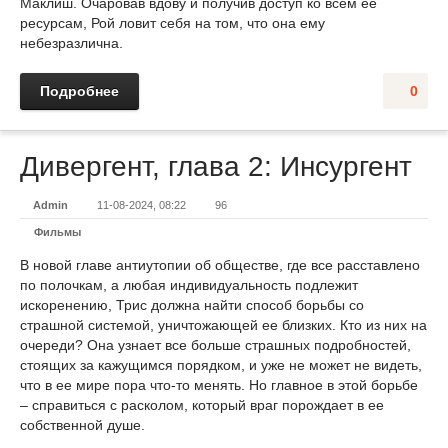
Маклиш. Очаровав вдову и получив доступ ко всем ее
ресурсам, Рой ловит себя на том, что она ему
небезразлична.
Подробнее
0
Дивергент, глава 2: Инсургент
Admin
11-08-2024, 08:22
96
Фильмы
В новой главе антиутопии об обществе, где все расставлено
по полочкам, а любая индивидуальность подлежит
искоренению, Трис должна найти способ борьбы со
страшной системой, уничтожающей ее близких. Кто из них на
очереди? Она узнает все больше страшных подробностей,
стоящих за кажущимся порядком, и уже не может не видеть,
что в ее мире пора что-то менять. Но главное в этой борьбе
– справиться с расколом, который враг порождает в ее
собственной душе.