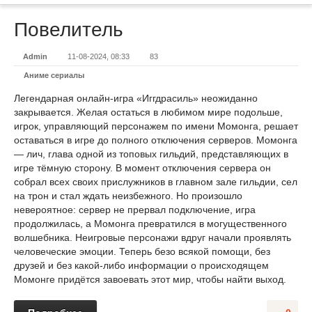
Повелитель
Admin
11-08-2024, 08:33
83
Аниме сериалы
Легендарная онлайн-игра «Иггдрасиль» неожиданно
закрывается. Желая остаться в любимом мире подольше,
игрок, управляющий персонажем по имени Момонга, решает
оставаться в игре до полного отключения серверов. Момонга
— лич, глава одной из топовых гильдий, представляющих в
игре тёмную сторону. В момент отключения сервера он
собрал всех своих прислужников в главном зале гильдии, сел
на трон и стал ждать неизбежного. Но произошло
невероятное: сервер не прервал подключение, игра
продолжилась, а Момонга превратился в могущественного
волшебника. Неигровые персонажи вдруг начали проявлять
человеческие эмоции. Теперь безо всякой помощи, без
друзей и без какой-либо информации о происходящем
Момонге придётся завоевать этот мир, чтобы найти выход.