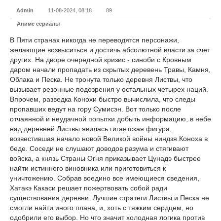
Admin
11-08-2024, 08:18
89
Аниме сериалы
В Пяти странах никогда не переводятся персонажи,
желающие возвыситься и достичь абсолютной власти за счет
других. На дворе очередной кризис - синоби с Кровным
даром начали пропадать из скрытых деревень Травы, Камня,
Облака и Песка. Не тронута только деревня Листвы, что
вызывает резонные подозрения у остальных четырех наций.
Впрочем, разведка Конохи быстро вычислила, что следы
пропавших ведут на гору Сумисэн. Вот только после
отчаянной и неудачной попытки добыть информацию, в небе
над деревней Листвы явилась гигантская фигура,
возвестившая начало новой Великой войны ниндзя.Коноха в
беде. Соседи не слушают доводов разума и стягивают
войска, а князь Страны Огня приказывает Цунадэ быстрее
найти истинного виновника или приготовиться к
уничтожению. Собрав воедино все имеющиеся сведения,
Хатакэ Какаси решает пожертвовать собой ради
существования деревни. Лучшие стратеги Листвы и Песка не
смогли найти иного плана, и, хоть с тяжким сердцем, но
одобрили его выбор. Но что значит холодная логика против