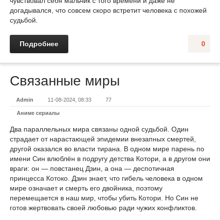
чувствовал себя мальчик с того времени и даже не
догадывался, что совсем скоро встретит человека с похожей
судьбой.
Подробнее
0
Связанные миры
Admin
11-08-2024, 08:33
77
Аниме сериалы
Два параллельных мира связаны одной судьбой. Один
страдает от нарастающей эпидемии внезапных смертей,
другой оказался во власти тирана. В одном мире парень по
имени Син влюблён в подругу детства Котори, а в другом они
враги: он — повстанец Дзин, а она — деспотичная
принцесса Котоко. Дзин знает, что гибель человека в одном
мире означает и смерть его двойника, поэтому
перемещается в наш мир, чтобы убить Котори. Но Син не
готов жертвовать своей любовью ради чужих конфликтов.