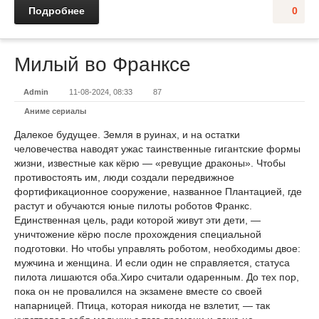
Подробнее
0
Милый во Франкcе
Admin
11-08-2024, 08:33
87
Аниме сериалы
Далекое будущее. Земля в руинах, и на остатки
человечества наводят ужас таинственные гигантские формы
жизни, известные как кёрю — «ревущие драконы». Чтобы
противостоять им, люди создали передвижное
фортификационное сооружение, названное Плантацией, где
растут и обучаются юные пилоты роботов Франкс.
Единственная цель, ради которой живут эти дети, —
уничтожение кёрю после прохождения специальной
подготовки. Но чтобы управлять роботом, необходимы двое:
мужчина и женщина. И если один не справляется, статуса
пилота лишаются оба.Хиро считали одаренным. До тех пор,
пока он не провалился на экзамене вместе со своей
напарницей. Птица, которая никогда не взлетит, — так