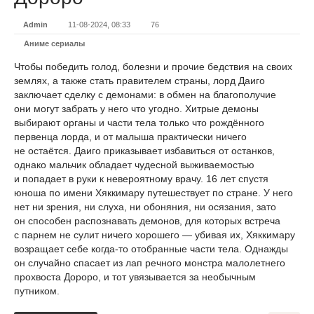
Admin
11-08-2024, 08:33
76
Аниме сериалы
Чтобы победить голод, болезни и прочие бедствия на своих
землях, а также стать правителем страны, лорд Даиго
заключает сделку с демонами: в обмен на благополучие
они могут забрать у него что угодно. Хитрые демоны
выбирают органы и части тела только что рождённого
первенца лорда, и от малыша практически ничего
не остаётся. Даиго приказывает избавиться от останков,
однако мальчик обладает чудесной выживаемостью
и попадает в руки к невероятному врачу. 16 лет спустя
юноша по имени Хяккимару путешествует по стране. У него
нет ни зрения, ни слуха, ни обоняния, ни осязания, зато
он способен распознавать демонов, для которых встреча
с парнем не сулит ничего хорошего — убивая их, Хяккимару
возращает себе когда-то отобранные части тела. Однажды
он случайно спасает из лап речного монстра малолетнего
прохвоста Дороро, и тот увязывается за необычным
путником.