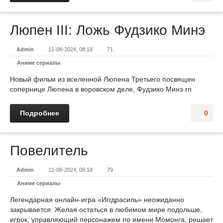
Люпен III: Ложь Фудзико Минэ
Admin
11-08-2024, 08:18
71
Аниме сериалы
Новый фильм из вселенной Люпена Третьего посвящен
сопернице Люпена в воровском деле, Фудзико Минэ.rn
Подробнее
0
Повелитель
Admin
11-08-2024, 08:18
79
Аниме сериалы
Легендарная онлайн-игра «Иггдрасиль» неожиданно
закрывается. Желая остаться в любимом мире подольше,
игрок, управляющий персонажем по имени Момонга, решает