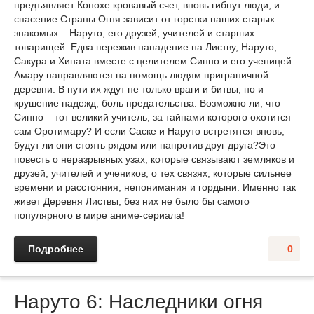
предъявляет Конохе кровавый счет, вновь гибнут люди, и
спасение Страны Огня зависит от горстки наших старых
знакомых – Наруто, его друзей, учителей и старших
товарищей. Едва пережив нападение на Листву, Наруто,
Сакура и Хината вместе с целителем Синно и его ученицей
Амару направляются на помощь людям приграничной
деревни. В пути их ждут не только враги и битвы, но и
крушение надежд, боль предательства. Возможно ли, что
Синно – тот великий учитель, за тайнами которого охотится
сам Оротимару? И если Саске и Наруто встретятся вновь,
будут ли они стоять рядом или напротив друг друга?Это
повесть о неразрывных узах, которые связывают земляков и
друзей, учителей и учеников, о тех связях, которые сильнее
времени и расстояния, непонимания и гордыни. Именно так
живет Деревня Листвы, без них не было бы самого
популярного в мире аниме-сериала!
Подробнее
0
Наруто 6: Наследники огня