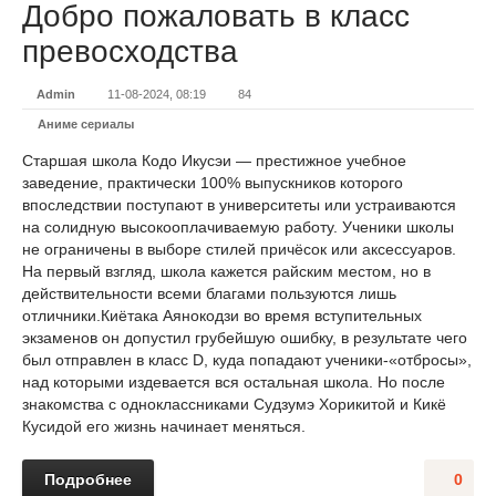
Добро пожаловать в класс
превосходства
Admin
11-08-2024, 08:19
84
Аниме сериалы
Старшая школа Кодо Икусэи — престижное учебное
заведение, практически 100% выпускников которого
впоследствии поступают в университеты или устраиваются
на солидную высокооплачиваемую работу. Ученики школы
не ограничены в выборе стилей причёсок или аксессуаров.
На первый взгляд, школа кажется райским местом, но в
действительности всеми благами пользуются лишь
отличники.Киётака Аянокодзи во время вступительных
экзаменов он допустил грубейшую ошибку, в результате чего
был отправлен в класс D, куда попадают ученики-«отбросы»,
над которыми издевается вся остальная школа. Но после
знакомства с одноклассниками Судзумэ Хорикитой и Кикё
Кусидой его жизнь начинает меняться.
Подробнее
0