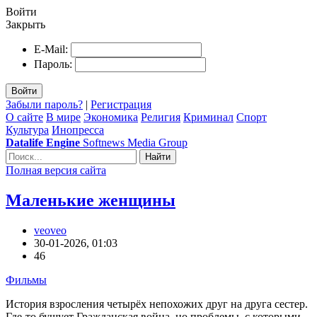
Войти
Закрыть
E-Mail:
Пароль:
Войти
Забыли пароль?
|
Регистрация
О сайте
В мире
Экономика
Религия
Криминал
Спорт
Культура
Инопресса
Datalife Engine
Softnews Media Group
Найти
Полная версия сайта
Маленькие женщины
veoveo
30-01-2026, 01:03
46
Фильмы
История взросления четырёх непохожих друг на друга сестер.
Где-то бушует Гражданская война, но проблемы, с которыми