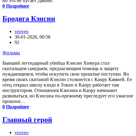
но это не пугает Джейн.
0
Подробнее
Бродяга Кэнсин
veoveo
30-01-2026, 00:58
92
Фильмы
Бывший легендарный убийца Кэнсин Химура стал
скитальцем самураем, предлагающим помощь и защиту
нуждающимся, чтобы искупить свои прошлые поступки. Во
время своих скитаний Кэнсин столкнется с Каору Камией. Ее
отец открыл школу кэндо в Токио и Каору работает там
инструктором. Отношения Кэнсина и Каору начинают
развиваться, но Кэнсина по-прежнему преследует его ужасное
прошлое…
0
Подробнее
Главный герой
veoveo