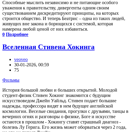
Способные мыслить независимо и не питающие особого
уважения к правительству, дивергенты одним своим
существованием дискредитируют принципы, на которых
строится общество. И теперь Беатрис – одна из таких людей,
живущих вне закона и борющихся с системой, которая
намерена любой ценой от них избавиться.
0
Подробнее
Вселенная Стивена Хокинга
veoveo
30-01-2026, 00:59
75
Фильмы
История большой любви и больших открытий. Молодой
студент-физик Стивен Хокинг знакомится с будущим
искусствоведом Джейн Уайльд. Стивен подает большие
надежды, профессора видят в нем будущее английской
космологии. Веселые свидания, прогулки с друзьями, танцы в
вечерних огнях и разговоры о физике, Боге и искусстве
остаются в прошлом - Хокингу ставят страшный диагноз -
болезнь Лу Герига. Его жизнь может оборваться через 2 года,