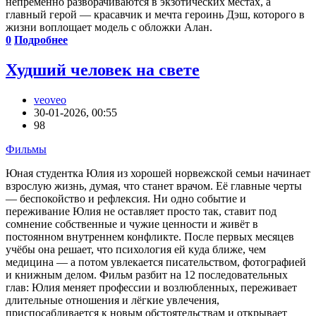
непременно разворачиваются в экзотических местах, а
главный герой — красавчик и мечта героинь Дэш, которого в
жизни воплощает модель с обложки Алан.
0
Подробнее
Худший человек на свете
veoveo
30-01-2026, 00:55
98
Фильмы
Юная студентка Юлия из хорошей норвежской семьи начинает
взрослую жизнь, думая, что станет врачом. Её главные черты
— беспокойство и рефлексия. Ни одно событие и
переживание Юлия не оставляет просто так, ставит под
сомнение собственные и чужие ценности и живёт в
постоянном внутреннем конфликте. После первых месяцев
учёбы она решает, что психология ей куда ближе, чем
медицина — а потом увлекается писательством, фотографией
и книжным делом. Фильм разбит на 12 последовательных
глав: Юлия меняет профессии и возлюбленных, переживает
длительные отношения и лёгкие увлечения,
приспосабливается к новым обстоятельствам и открывает