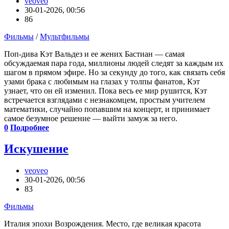
veoveo
30-01-2026, 00:56
86
Фильмы
/
Мультфильмы
Поп-дива Кэт Вальдез и ее жених Бастиан — самая
обсуждаемая пара года, миллионы людей следят за каждым их
шагом в прямом эфире. Но за секунду до того, как связать себя
узами брака с любимым на глазах у толпы фанатов, Кэт
узнает, что он ей изменил. Пока весь ее мир рушится, Кэт
встречается взглядами с незнакомцем, простым учителем
математики, случайно попавшим на концерт, и принимает
самое безумное решение — выйти замуж за него.
0
Подробнее
Искушение
veoveo
30-01-2026, 00:56
83
Фильмы
Италия эпохи Возрождения. Место, где великая красота