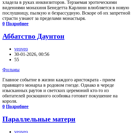
хладела в руках инквизиторов. Терзаемая эротическими
видениями монахиня Бенедетта Карлини влюбляется в новую
послушницу, пылкую и безрассудную. Вскоре об их запретной
страсти узнают за пределами монастыря.
0
Подробнее
Аббатство Даунтон
veoveo
30-01-2026, 00:56
55
Фильмы
Главное событие в жизни каждого аристократа - прием
правящего монарха в родовом гнезде. Однако в череде
изысканных раутов и светских церемоний кто-то из
обитателей роскошного особняка готовит покушение на
короля.
0
Подробнее
Параллельные матери
veoveo