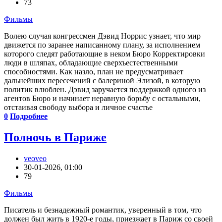
73
Фильмы
Волею случая конгрессмен Дэвид Норрис узнает, что мир
движется по заранее написанному плану, за исполнением
которого следят работающие в неком Бюро Корректировки
люди в шляпах, обладающие сверхъестественными
способностями. Как назло, план не предусматривает
дальнейших пересечений с балериной Элизой, в которую
политик влюблен. Дэвид заручается поддержкой одного из
агентов Бюро и начинает неравную борьбу с остальными,
отстаивая свободу выбора и личное счастье
0
Подробнее
Полночь в Париже
veoveo
30-01-2026, 01:00
79
Фильмы
Писатель и безнадежный романтик, уверенный в том, что
должен был жить в 1920-е годы, приезжает в Париж со своей