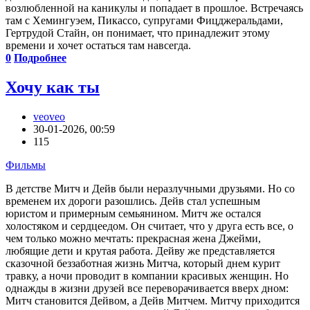
возлюбленной на каникулы и попадает в прошлое. Встречаясь
там с Хемингуэем, Пикассо, супругами Фицджеральдами,
Гертрудой Стайн, он понимает, что принадлежит этому
времени и хочет остаться там навсегда.
0
Подробнее
Хочу как ты
veoveo
30-01-2026, 00:59
115
Фильмы
В детстве Митч и Дейв были неразлучными друзьями. Но со
временем их дороги разошлись. Дейв стал успешным
юристом и примерным семьянином. Митч же остался
холостяком и сердцеедом. Он считает, что у друга есть все, о
чем только можно мечтать: прекрасная жена Джейми,
любящие дети и крутая работа. Дейву же представляется
сказочной беззаботная жизнь Митча, который днем курит
травку, а ночи проводит в компании красивых женщин. Но
однажды в жизни друзей все переворачивается вверх дном:
Митч становится Дейвом, а Дейв Митчем. Митчу приходится