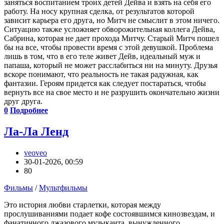
заняться воспитанием троих детей Дейва и взять на себя его
работу. На носу крупная сделка, от результатов которой
зависит карьера его друга, но Митч не смыслит в этом ничего.
Ситуацию также усложняет обворожительная коллега Дейва,
Сабрина, которая не дает прохода Митчу. Старый Митч пошел
бы на все, чтобы провести время с этой девушкой. Проблема
лишь в том, что в его теле живет Дейв, идеальный муж и
папаша, который не может расслабиться ни на минуту. Друзья
вскоре понимают, что реальность не такая радужная, как
фантазии. Героям придется как следует постараться, чтобы
вернуть все на свое место и не разрушить окончательно жизни
друг друга.
0
Подробнее
Ла-Ла Ленд
veoveo
30-01-2026, 00:59
80
Фильмы
/
Мультфильмы
Это история любви старлетки, которая между
прослушиваниями подает кофе состоявшимся кинозвездам, и
фанатичного джазового музыканта, вынужденного