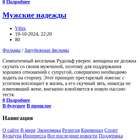
0
Подробнее
Мужские надежды
Vibix
19-10-2024, 22:20
80
Фильмы
/
Зарубежные фильмы
Симпатичный весельчак Рудольф уверен: женщина не должна
скучать со своим мужчиной, поэтому для поддержания
хороших отношений с супругой, совершенно необходимо
ходить на сторону. Этот принцип престарелый ловелас с
успехом воплощает в жизнь, а его скучный зять, никогда не
изменявший жене, внезапно влюбляется в новую пассию
тестя.
0
Подробнее
В будущее
В прошлое
Навигация
О сайте
В мире
Экономика
Религия
Криминал
Спорт
Культура
Инопресса
Все последние новости
Поддержка