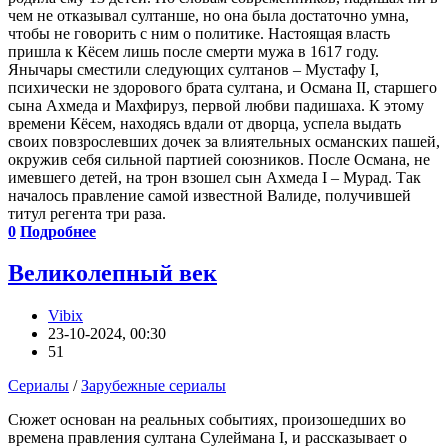
чем не отказывал султанше, но она была достаточно умна,
чтобы не говорить с ним о политике. Настоящая власть
пришла к Кёсем лишь после смерти мужа в 1617 году.
Янычары сместили следующих султанов – Мустафу I,
психически не здорового брата султана, и Османа II, старшего
сына Ахмеда и Махфируз, первой любви падишаха. К этому
времени Кёсем, находясь вдали от дворца, успела выдать
своих повзрослевших дочек за влиятельных османских пашей,
окружив себя сильной партией союзников. После Османа, не
имевшего детей, на трон взошел сын Ахмеда I – Мурад. Так
началось правление самой известной Валиде, получившей
титул регента три раза.
0
Подробнее
Великолепный век
Vibix
23-10-2024, 00:30
51
Сериалы
/
Зарубежные сериалы
Сюжет основан на реальных событиях, произошедших во
времена правления султана Сулеймана I, и рассказывает о