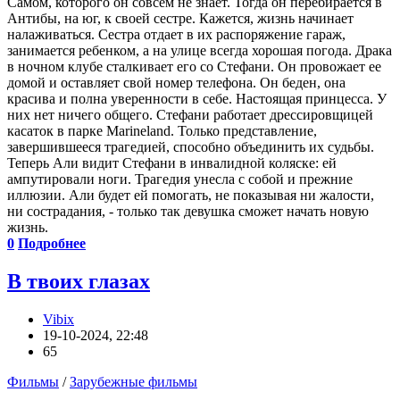
Самом, которого он совсем не знает. Тогда он перебирается в
Антибы, на юг, к своей сестре. Кажется, жизнь начинает
налаживаться. Сестра отдает в их распоряжение гараж,
занимается ребенком, а на улице всегда хорошая погода. Драка
в ночном клубе сталкивает его со Стефани. Он провожает ее
домой и оставляет свой номер телефона. Он беден, она
красива и полна уверенности в себе. Настоящая принцесса. У
них нет ничего общего. Стефани работает дрессировщицей
касаток в парке Marineland. Только представление,
завершившееся трагедией, способно объединить их судьбы.
Теперь Али видит Стефани в инвалидной коляске: ей
ампутировали ноги. Трагедия унесла с собой и прежние
иллюзии. Али будет ей помогать, не показывая ни жалости,
ни сострадания, - только так девушка сможет начать новую
жизнь.
0
Подробнее
В твоих глазах
Vibix
19-10-2024, 22:48
65
Фильмы
/
Зарубежные фильмы