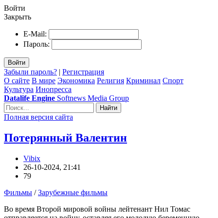
Войти
Закрыть
E-Mail:
Пароль:
Войти
Забыли пароль?
|
Регистрация
О сайте
В мире
Экономика
Религия
Криминал
Спорт
Культура
Инопресса
Datalife Engine
Softnews Media Group
Найти
Полная версия сайта
Потерянный Валентин
Vibix
26-10-2024, 21:41
79
Фильмы
/
Зарубежные фильмы
Во время Второй мировой войны лейтенант Нил Томас
отправляется на войну, оставляя его молодую беременную