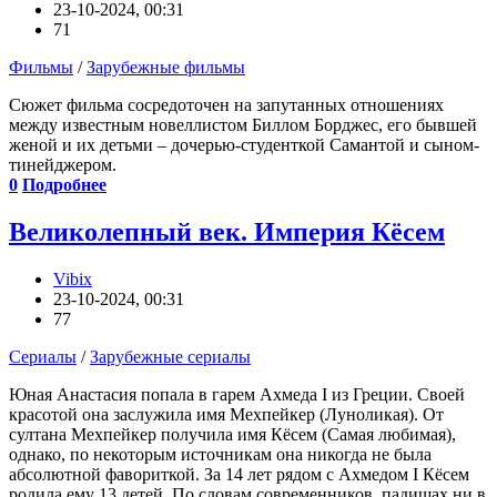
23-10-2024, 00:31
71
Фильмы
/
Зарубежные фильмы
Сюжет фильма сосредоточен на запутанных отношениях
между известным новеллистом Биллом Борджес, его бывшей
женой и их детьми – дочерью-студенткой Самантой и сыном-
тинейджером.
0
Подробнее
Великолепный век. Империя Кёсем
Vibix
23-10-2024, 00:31
77
Сериалы
/
Зарубежные сериалы
Юная Анастасия попала в гарем Ахмеда I из Греции. Своей
красотой она заслужила имя Мехпейкер (Луноликая). От
султана Мехпейкер получила имя Кёсем (Самая любимая),
однако, по некоторым источникам она никогда не была
абсолютной фавориткой. За 14 лет рядом с Ахмедом I Кёсем
родила ему 13 детей. По словам современников, падишах ни в