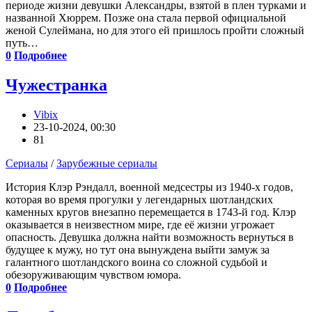
периоде жизни девушки Александры, взятой в плен турками и
названной Хюррем. Позже она стала первой официальной
женой Сулеймана, но для этого ей пришлось пройти сложный
путь…
0
Подробнее
Чужестранка
Vibix
23-10-2024, 00:30
81
Сериалы
/
Зарубежные сериалы
История Клэр Рэндалл, военной медсестры из 1940-х годов,
которая во время прогулки у легендарных шотландских
каменных кругов внезапно перемещается в 1743-й год. Клэр
оказывается в неизвестном мире, где её жизни угрожает
опасность. Девушка должна найти возможность вернуться в
будущее к мужу, но тут она вынуждена выйти замуж за
галантного шотландского воина со сложной судьбой и
обезоруживающим чувством юмора.
0
Подробнее