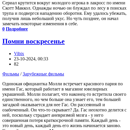
Сериал крутится вокруг молодого игрока в лакросс по имени
Скотт Маккол. Однажды ночью он блуждал по лесу в поисках
трупа и подвергся нападению оборотня. Ему удалось убежать,
получив лишь небольшой укус. Но чуть позднее, он начал
замечать некоторые изменения в себе.
0
Подробнее
Помни воскресенье
Vibix
23-10-2024, 00:33
82
Фильмы
/
Зарубежные фильмы
Одинокая официантка Молли встречает красивого парня по
имени Гас, который работает в магазине ювелирных
украшений. Молли полагает, что наконец-то встретила своего
единственного, но чем больше она узнает его, тем большей
загадкой оказывается для нее Гас. Он рассеянный и
озабоченный. Он что-то скрывает? Да. Гас неохотно делится с
ней, поскольку страдает аневризмой мозга - у него
совершенная потеря краткосрочной памяти. Каждый день -
это новый день, каждый день его жизнь начинается заново.