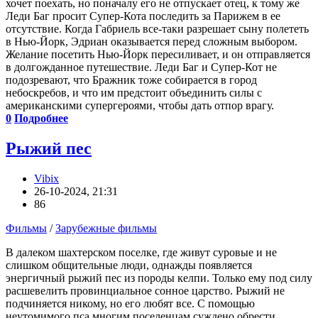
хочет поехать, но поначалу его не отпускает отец, к тому же
Леди Баг просит Супер-Кота последить за Парижем в ее
отсутствие. Когда Габриель все-таки разрешает сыну полететь
в Нью-Йорк, Эдриан оказывается перед сложным выбором.
Желание посетить Нью-Йорк пересиливает, и он отправляется
в долгожданное путешествие. Леди Баг и Супер-Кот не
подозревают, что Бражник тоже собирается в город
небоскребов, и что им предстоит объединить силы с
американскими супергероями, чтобы дать отпор врагу.
0
Подробнее
Рыжий пес
Vibix
26-10-2024, 21:31
86
Фильмы
/
Зарубежные фильмы
В далеком шахтерском поселке, где живут суровые и не
слишком общительные люди, однажды появляется
энергичный рыжий пес из породы келпи. Только ему под силу
расшевелить провинциальное сонное царство. Рыжий не
подчиняется никому, но его любят все. С помощью
неутомимого пса многим поселенцам суждено обрести